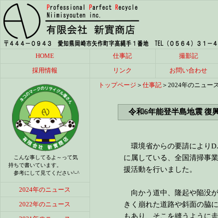
HOME
仕事記
撮影記
採用情報
リンク
お問い合わせ
トップページ
＞
仕事記
＞2024年のニュー
令和6年能登半島地震 復
環境省からの要請によりD.W
に属している、全国清掃事業
こんな事してるよ～って気
持ちで書いています。
援活動を行いました。
参考にして見てください^-^
2024年のニュース
向かう道中、隆起や陥没が
2022年のニュース
きく崩れた道路や斜面の脇
もあり、そこを縫うように