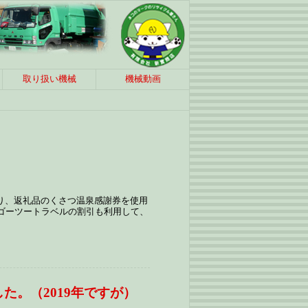
取り扱い機械
機械動画
もあり、返礼品のくさつ温泉感謝券を使用
ゴーツートラベルの割引も利用して、
た。（2019年ですが）