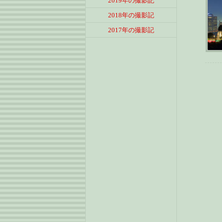
2019年の撮影記
2018年の撮影記
2017年の撮影記