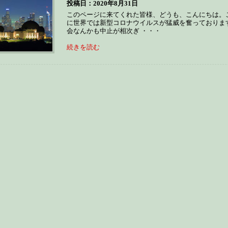
投稿日：2020年8月31日
このページに来てくれた皆様、どうも、こんにちは。
に世界では新型コロナウイルスが猛威を奮っておりま
会なんかも中止が相次ぎ ・・・
続きを読む